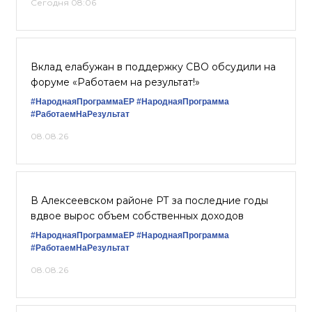
Сегодня 08:06
Вклад елабужан в поддержку СВО обсудили на
форуме «Работаем на результат!»
#НароднаяПрограммаЕР
#НароднаяПрограмма
#РаботаемНаРезультат
08.08.26
В Алексеевском районе РТ за последние годы
вдвое вырос объем собственных доходов
#НароднаяПрограммаЕР
#НароднаяПрограмма
#РаботаемНаРезультат
08.08.26