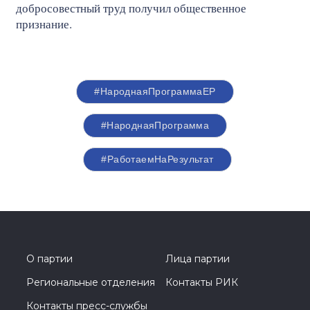
добросовестный труд получил общественное
признание.
#НароднаяПрограммаЕР
#НароднаяПрограмма
#РаботаемНаРезультат
О партии
Лица партии
Региональные отделения
Контакты РИК
Контакты пресс-службы