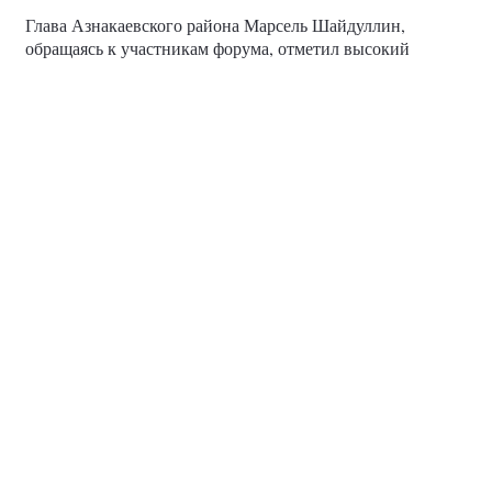
Глава Азнакаевского района Марсель Шайдуллин,
обращаясь к участникам форума, отметил высокий
уровень развития Заинского района и подчеркнул, что
дальнейшее внимание необходимо уделять модернизации
дорожной сети, капитальному ремонту социальных
объектов и созданию комфортных условий для жизни
населения.
Подводя итоги форума, Разиф Каримов отметил, что
сегодня перед районом стоят новые задачи, однако
главным условием их выполнения остается единство
жителей.
«Мы все понимаем вызовы, стоящие перед нами. У
каждого сегодня свой фронт. Заинцы всегда проявляли
высокую гражданскую активность, и это реальное
доверие к власти, основанное на конкретных делах», –
сказал глава района.