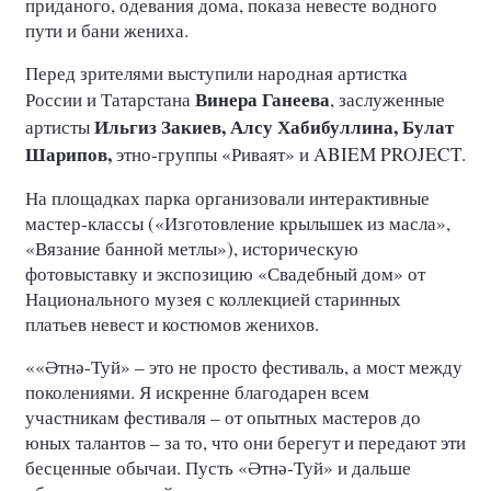
приданого, одевания дома, показа невесте водного
пути и бани жениха.
Перед зрителями выступили народная артистка
Винера Ганеева
России и Татарстана
, заслуженные
Ильгиз Закиев, Алсу Хабибуллина, Булат
артисты
Шарипов,
этно‑группы «Риваят» и ABIEM PROJECT.
На площадках парка организовали интерактивные
мастер‑классы («Изготовление крылышек из масла»,
«Вязание банной метлы»), историческую
фотовыставку и экспозицию «Свадебный дом» от
Национального музея с коллекцией старинных
платьев невест и костюмов женихов.
««
тн
‑
Туй»
–
это
не
просто
фестиваль
,
а
мост
между
Ә
ә
поколениями
. Я искренне благодарен всем
участникам фестиваля – от опытных мастеров до
юных талантов – за то, что они берегут и передают эти
бесценные обычаи. Пусть «
тн
‑
Туй»
и
дальше
Ә
ә