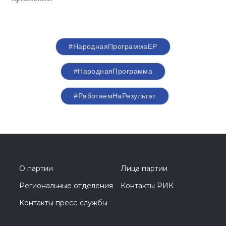
#НароднаяПрограммаЕР
#НароднаяПрограмма
#РаботаемНаРезультат
О партии
Лица партии
Региональные отделения
Контакты РИК
Контакты пресс-службы