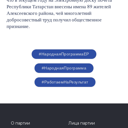
Республики Татарстан внесены имена 89 жителей
Алексеевского района, чей многолетний
добросовестный труд получил общественное
признание.
#НароднаяПрограммаЕР
#НароднаяПрограмма
#РаботаемНаРезультат
О партии
Лица партии