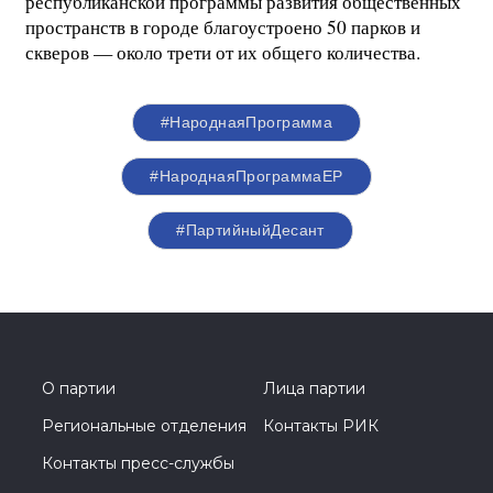
республиканской программы развития общественных
пространств в городе благоустроено 50 парков и
скверов — около трети от их общего количества.
#НароднаяПрограмма
#НароднаяПрограммаЕР
#ПартийныйДесант
О партии
Лица партии
Региональные отделения
Контакты РИК
Контакты пресс-службы