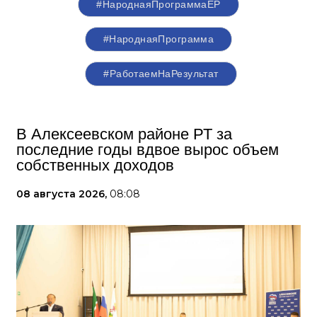
#НароднаяПрограммаЕР
#НароднаяПрограмма
#РаботаемНаРезультат
В Алексеевском районе РТ за
последние годы вдвое вырос объем
собственных доходов
08 августа 2026,
08:08