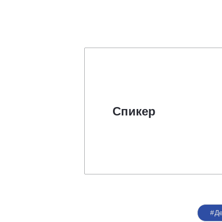
Спикер
#Д