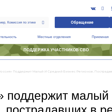
Обращение
тельность
Местные отделения
Приемная
ПОДДЕРЖКА УЧАСТНИКОВ СВО
ственной приемной Председателя Партии
Президиум регионального политического совета
Россия» Поддержит Малый И Средний Бизнес Регионов, Пострадав
» поддержит малый 
, пострадавших в ре