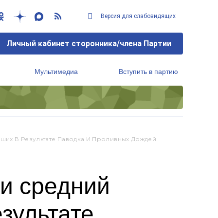
Версия для слабовидящих
Личный кабинет сторонника/члена Партии
Мультимедиа
Вступить в партию
Региональный исполнительный комитет
ших В Результате Паводка И Проливных Дождей
и средний
зультате