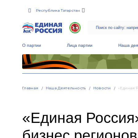
Республика Татарстан
О партии
Лица партии
Наша дея
Местные общественные приемные Партии
Руководитель Региональной обще
Народная программа «Единой России»
Главная
Наша Деятельность
Новости
«Единая 
«Единая Россия
бизнес регионов