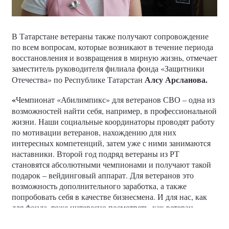
В Татарстане ветераны также получают сопровождение
по всем вопросам, которые возникают в течение периода
восстановления и возвращения в мирную жизнь, отмечает
заместитель руководителя филиала фонда «Защитники
Алсу Арсланова.
Отечества» по Республике Татарстан
«
Чемпионат «Абилимпикс» для ветеранов СВО – одна из
возможностей найти себя, например, в профессиональной
жизни. Наши социальные координаторы проводят работу
по мотивации ветеранов, нахождению для них
интересных компетенций, затем уже с ними занимаются
наставники. Второй год подряд ветераны из РТ
становятся абсолютными чемпионами и получают такой
подарок – вейдинговый аппарат. Для ветеранов это
возможность дополнительного заработка, а также
попробовать себя в качестве бизнесмена. И для нас, как
для фонда, тоже интересно посмотреть, как ветеран
справится с этой задачей и в дальнейшем, может быть,
раскрыть его потенциал как предпринимателя», —