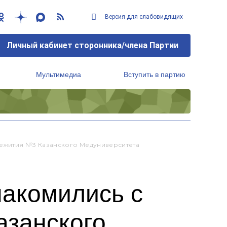
Версия для слабовидящих
Личный кабинет сторонника/члена Партии
Мультимедиа
Вступить в партию
Региональный исполнительный комитет
жития №3 Казанского Медуниверситета
акомились с
азанского