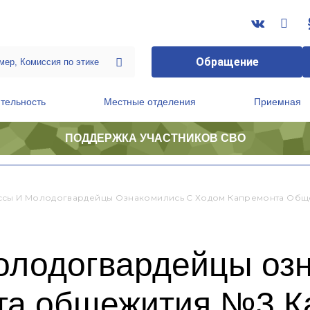
Обращение
тельность
Местные отделения
Приемная
ПОДДЕРЖКА УЧАСТНИКОВ СВО
ственной приемной Председателя Партии
Президиум регионального политического совета
сы И Молодогвардейцы Ознакомились С Ходом Капремонта Обще
олодогвардейцы озн
та общежития №3 К