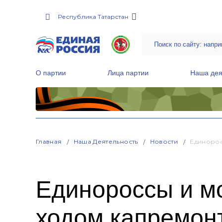
Республика Татарстан
О партии
Лица партии
Наша дея
Местные общественные приемные Партии
Руководитель Региональной обще
Народная программа «Единой России»
Главная
Наша Деятельность
Новости
Единорос
Единороссы и м
ходом капремон