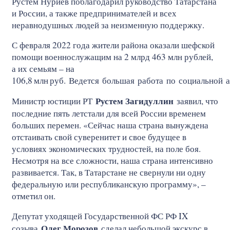
Рустем Нуриев поблагодарил руководство Татарстана
и России, а также предпринимателей и всех
неравнодушных людей за неизменную поддержку.
С февраля 2022 года жители района оказали шефской
помощи военнослужащим на 2 млрд 463 млн рублей,
а их семьям – на
106,8
млн
руб. Ведется большая работа по социальной 
Рустем Загидуллин
Министр юстиции РТ
заявил, что
последние пять летстали для всей России временем
больших перемен. «Сейчас наша страна вынуждена
отстаивать свой суверенитет и свое будущее в
условиях экономических трудностей, на поле боя.
Несмотря на все сложности, наша страна интенсивно
развивается. Так, в Татарстане не свернули ни одну
федеральную или республиканскую программу», –
отметил он.
Депутат уходящей Государственной ФС РФ IX
Олег Морозов
созыва
сделал небольшой экскурс в