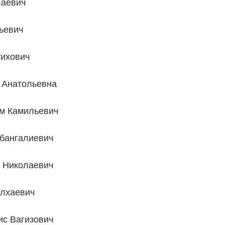
лаевич
ьевич
ихович
Анатольевна
 Камильевич
ангалиевич
Николаевич
лхаевич
 Вагизович