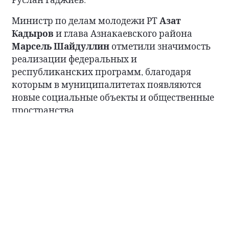
Азат
Министр по делам молодежи РТ
Кадыров
и глава Азнакаевского района
Марсель Шайдуллин
отметили значимость
реализации федеральных и
республиканских программ, благодаря
которым в муниципалитетах появляются
новые социальные объекты и общественные
пространства.
На форуме также состоялась презентация
Электронной доски почета. На размещение
заявлено 367 кандидатов, представляющих
145 трудовых коллективов Бугульмы и
района.