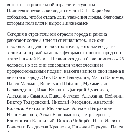
ветераны строительной отрасли и студенты
Политехнического колледжа имени Е. Н. Королёва
собрались, чтобы отдать дань уважения людям, благодаря
которым появился и вырос Нижнекамск.
Сегодня в строительной отрасли города и района
работают более 30 тысяч специалистов. Все они
продолжают дело первостроителей, которые когда-то
заложили первый камень в фундамент нового города на
земле Нижней Камы. Первопроходцев было немного – 25
человек, но все они совершили человеческий и
профессиональный подвиг, навсегда вписав свои имена в
летопись города. Это: Карим Валиуллин, Магиз Каримов,
Павел Мальков, Вениамин Шабанов, Мухаметдин
Галяветдинов, Иван Коршин, Дмитрий Дмитриев,
Александр Саматов, Павел Фетяско, Александр Дебилин,
Виктор Тодаровский, Николай Феофанов, Анатолий
Колбаса, Анатолий Мельников, Алексей Батракшин,
Иван Чикашов, Асхат Валиахметов, Пётр Сергеев,
Константин Капшивый, Виктор Чибирёв, Иван Илюхин,
Родион и Владислав Красновы, Николай Гаркуша, Павел