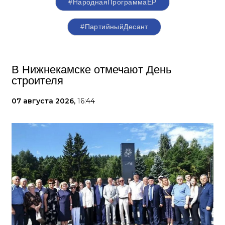
#НароднаяПрограммаЕР
#ПартийныйДесант
В Нижнекамске отмечают День
строителя
07 августа 2026,
16:44