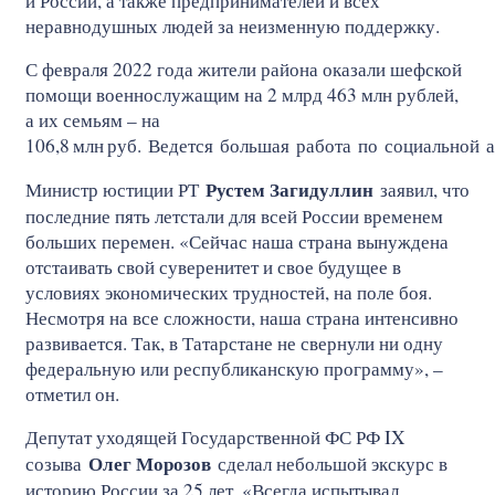
и России, а также предпринимателей и всех
неравнодушных людей за неизменную поддержку.
С февраля 2022 года жители района оказали шефской
помощи военнослужащим на 2 млрд 463 млн рублей,
а их семьям – на
106,8
млн
руб. Ведется большая работа по социальной 
Рустем Загидуллин
Министр юстиции РТ
заявил, что
последние пять летстали для всей России временем
больших перемен. «Сейчас наша страна вынуждена
отстаивать свой суверенитет и свое будущее в
условиях экономических трудностей, на поле боя.
Несмотря на все сложности, наша страна интенсивно
развивается. Так, в Татарстане не свернули ни одну
федеральную или республиканскую программу», –
отметил он.
Депутат уходящей Государственной ФС РФ IX
Олег Морозов
созыва
сделал небольшой экскурс в
историю России за 25 лет. «Всегда испытывал