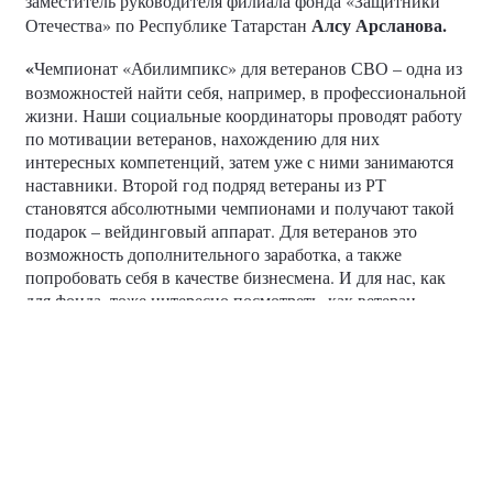
заместитель руководителя филиала фонда «Защитники
Алсу Арсланова.
Отечества» по Республике Татарстан
«
Чемпионат «Абилимпикс» для ветеранов СВО – одна из
возможностей найти себя, например, в профессиональной
жизни. Наши социальные координаторы проводят работу
по мотивации ветеранов, нахождению для них
интересных компетенций, затем уже с ними занимаются
наставники. Второй год подряд ветераны из РТ
становятся абсолютными чемпионами и получают такой
подарок – вейдинговый аппарат. Для ветеранов это
возможность дополнительного заработка, а также
попробовать себя в качестве бизнесмена. И для нас, как
для фонда, тоже интересно посмотреть, как ветеран
справится с этой задачей и в дальнейшем, может быть,
раскрыть его потенциал как предпринимателя», —
рассказала Алсу Арсланова.
фотографии