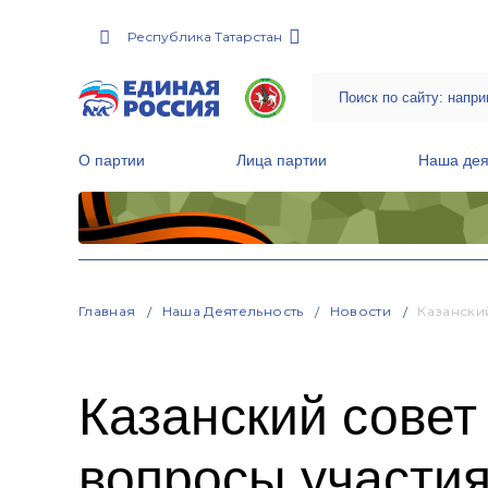
Республика Татарстан
О партии
Лица партии
Наша дея
Местные общественные приемные Партии
Руководитель Региональной обще
Народная программа «Единой России»
Главная
Наша Деятельность
Новости
Казански
Казанский совет
вопросы участи