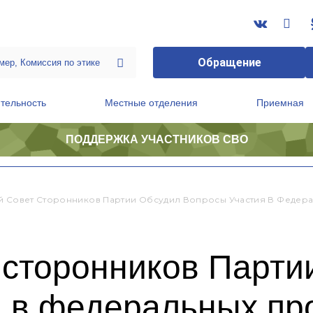
Обращение
тельность
Местные отделения
Приемная
ПОДДЕРЖКА УЧАСТНИКОВ СВО
ственной приемной Председателя Партии
Президиум регионального политического совета
й Совет Сторонников Партии Обсудил Вопросы Участия В Федера
 сторонников Парти
я в федеральных пр