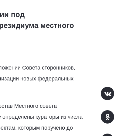
тии под
резидиума местного
ложении Совета сторонников,
еализации новых федеральных
остав Местного совета
е определены кураторы из числа
ектам, которым поручено до