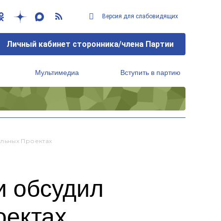
Версия для слабовидящих
Личный кабинет сторонника/члена Партии
Мультимедиа
Вступить в партию
Региональный исполнительный комитет
льных Проектах
и обсудил
оектах