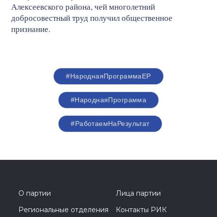
Алексеевского района, чей многолетний
добросовестный труд получил общественное
признание.
#НароднаяПрограммаЕР
#НароднаяПрограмма
#РаботаемНаРезультат
О партии
Лица партии
Региональные отделения
Контакты РИК