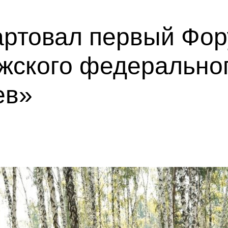
тартовал первый Фо
жского федеральног
ев»