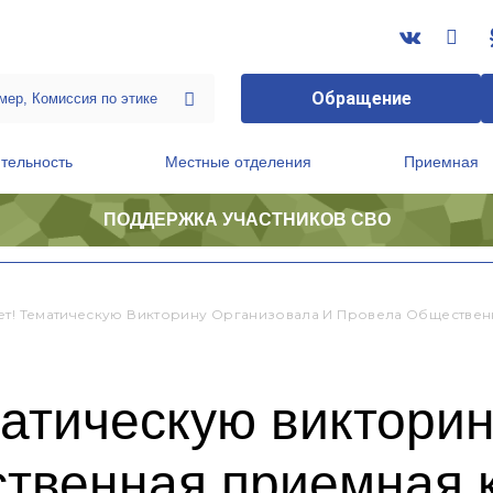
Обращение
тельность
Местные отделения
Приемная
ПОДДЕРЖКА УЧАСТНИКОВ СВО
ственной приемной Председателя Партии
Президиум регионального политического совета
ет! Тематическую Викторину Организовала И Провела Обществе
атическую викторин
ственная приемная 