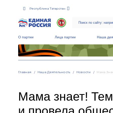
Республика Татарстан
О партии
Лица партии
Наша дея
Местные общественные приемные Партии
Руководитель Региональной обще
Народная программа «Единой России»
Главная
Наша Деятельность
Новости
Мама Зна
Мама знает! Тем
и провела обще