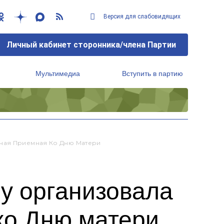
Версия для слабовидящих
Личный кабинет сторонника/члена Партии
Мультимедиа
Вступить в партию
Региональный исполнительный комитет
нная Приемная Ко Дню Матери
у организовала
ко Дню матери