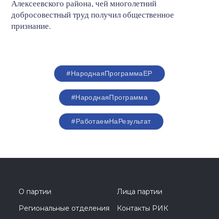
Алексеевского района, чей многолетний
добросовестный труд получил общественное
признание.
#НароднаяПрограммаЕР
#НароднаяПрограмма
#РаботаемНаРезультат
О партии
Лица партии
Региональные отделения
Контакты РИК