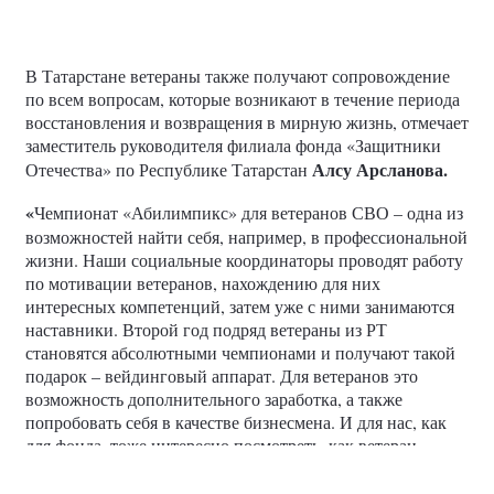
В Татарстане ветераны также получают сопровождение
по всем вопросам, которые возникают в течение периода
восстановления и возвращения в мирную жизнь, отмечает
заместитель руководителя филиала фонда «Защитники
Алсу Арсланова.
Отечества» по Республике Татарстан
«
Чемпионат «Абилимпикс» для ветеранов СВО – одна из
возможностей найти себя, например, в профессиональной
жизни. Наши социальные координаторы проводят работу
по мотивации ветеранов, нахождению для них
интересных компетенций, затем уже с ними занимаются
наставники. Второй год подряд ветераны из РТ
становятся абсолютными чемпионами и получают такой
подарок – вейдинговый аппарат. Для ветеранов это
возможность дополнительного заработка, а также
попробовать себя в качестве бизнесмена. И для нас, как
для фонда, тоже интересно посмотреть, как ветеран
справится с этой задачей и в дальнейшем, может быть,
раскрыть его потенциал как предпринимателя», —