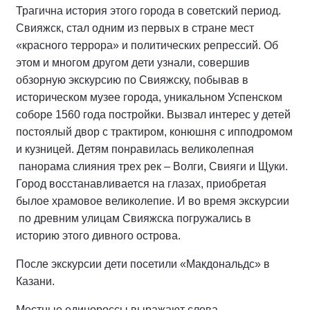
Трагична история этого города в советский период.
Свияжск, стал одним из первых в стране мест
«красного террора» и политических репрессий. Об
этом и многом другом дети узнали, совершив
обзорную экскурсию по Свияжску, побывав в
историческом музее города, уникальном Успенском
соборе 1560 года постройки. Вызвал интерес у детей
постоялый двор с трактиром, конюшня с ипподромом
и кузницей. Детям понравилась великолепная
панорама слияния трех рек – Волги, Свияги и Щуки.
Город восстанавливается на глазах, приобретая
былое храмовое великолепие. И во время экскурсии
по древним улицам Свияжска погружались в
историю этого дивного острова.
После экскурсии дети посетили «Макдональдс» в
Казани.
Местные единороссы выражают слова