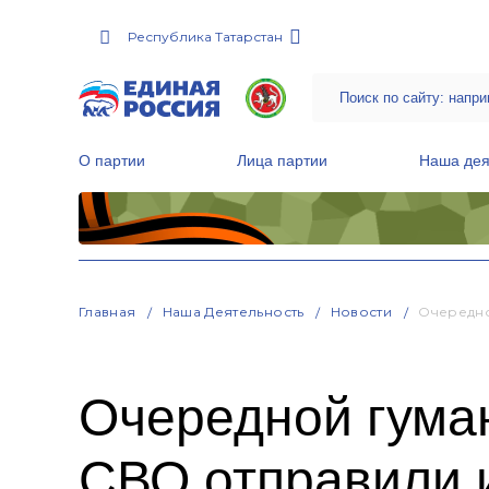
Республика Татарстан
О партии
Лица партии
Наша дея
Местные общественные приемные Партии
Руководитель Региональной обще
Народная программа «Единой России»
Главная
Наша Деятельность
Новости
Очередно
Очередной гума
СВО отправили 