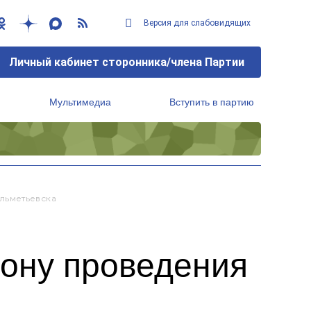
Версия для слабовидящих
Личный кабинет сторонника/члена Партии
Мультимедиа
Вступить в партию
Региональный исполнительный комитет
льметьевска
зону проведения