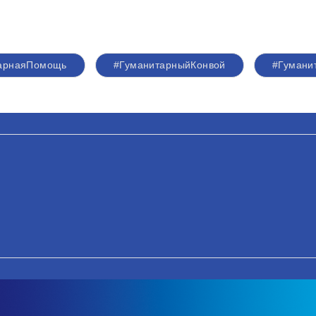
арнаяПомощь
#ГуманитарныйКонвой
#Гумани