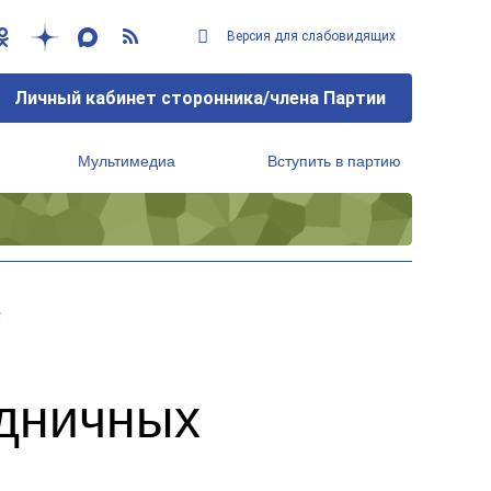
Версия для слабовидящих
Личный кабинет сторонника/члена Партии
Мультимедиа
Вступить в партию
Региональный исполнительный комитет
е
здничных