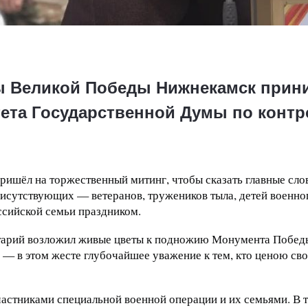
ы Великой Победы Нижнекамск прини
ета Государственной Думы по конт
ришёл на торжественный митинг, чтобы сказать главные слов
исутствующих — ветеранов, тружеников тыла, детей военно
сийской семьи праздником.
арий возложил живые цветы к подножию Монумента Победы
я — в этом жесте глубочайшее уважение к тем, кто ценою св
участниками специальной военной операции и их семьями. В