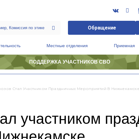
Обращение
тельность
Местные отделения
Приемная
ПОДДЕРЖКА УЧАСТНИКОВ СВО
ственной приемной Председателя Партии
Президиум регионального политического совета
озов Стал Участником Праздничных Мероприятий В Нижнекамск
тал участником пра
Нижнекамске