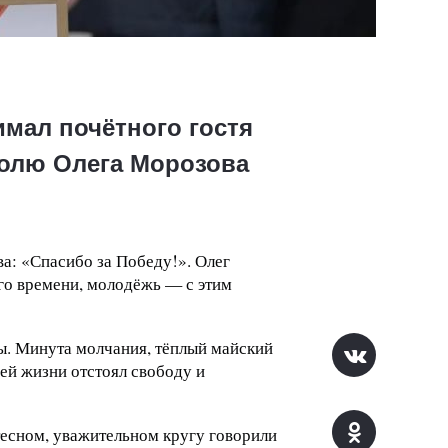
мал почётного гостя
ролю Олега Морозова
а: «Спасибо за Победу!». Олег
го времени, молодёжь — с этим
. Минута молчания, тёплый майский
оей жизни отстоял свободу и
 тесном, уважительном кругу говорили