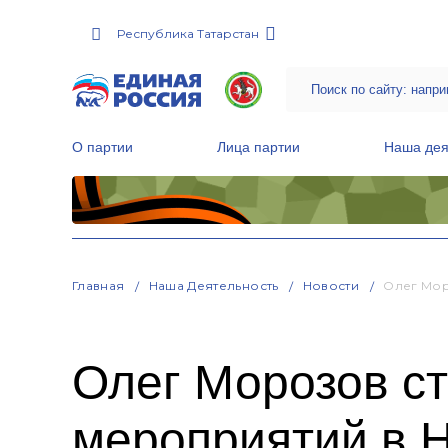
Республика Татарстан
О партии
Лица партии
Наша дея
Местные общественные приемные Партии
Руководитель Региональной обще
Народная программа «Единой России»
Главная
Наша Деятельность
Новости
Олег Мор
Олег Морозов с
мероприятий в 