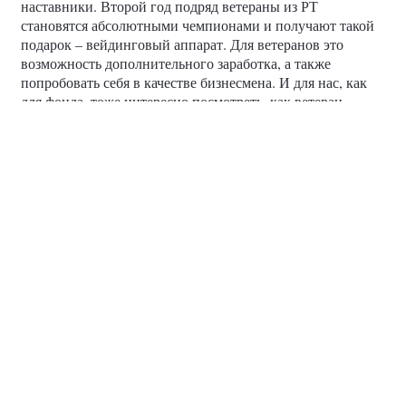
наставники. Второй год подряд ветераны из РТ
становятся абсолютными чемпионами и получают такой
подарок – вейдинговый аппарат. Для ветеранов это
возможность дополнительного заработка, а также
попробовать себя в качестве бизнесмена. И для нас, как
для фонда, тоже интересно посмотреть, как ветеран
справится с этой задачей и в дальнейшем, может быть,
раскрыть его потенциал как предпринимателя», —
рассказала Алсу Арсланова.
фотографии
#ВыбирайСвоё
#ПоддержкаУчастниковСВО