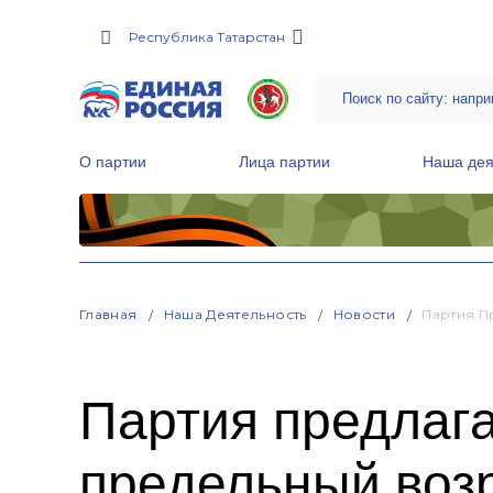
Республика Татарстан
О партии
Лица партии
Наша дея
Местные общественные приемные Партии
Руководитель Региональной обще
Народная программа «Единой России»
Главная
Наша Деятельность
Новости
Партия П
Партия предлага
предельный возр