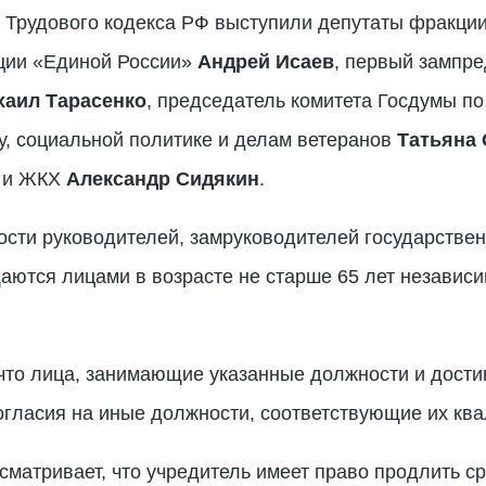
0 Трудового кодекса РФ выступили депутаты фракци
ции «Единой России»
Андрей Исаев
, первый зампре
аил Тарасенко
, председатель комитета Госдумы п
ду, социальной политике и делам ветеранов
Татьяна
е и ЖКХ
Александр Сидякин
.
ности руководителей, замруководителей государств
ются лицами в возрасте не старше 65 лет независи
что лица, занимающие указанные должности и достиг
огласия на иные должности, соответствующие их кв
сматривает, что учредитель имеет право продлить с