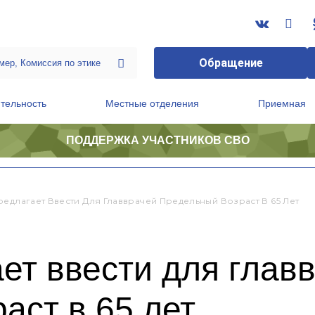
Обращение
тельность
Местные отделения
Приемная
ПОДДЕРЖКА УЧАСТНИКОВ СВО
ственной приемной Председателя Партии
Президиум регионального политического совета
редлагает Ввести Для Главврачей Предельный Возраст В 65 Лет
ет ввести для глав
аст в 65 лет