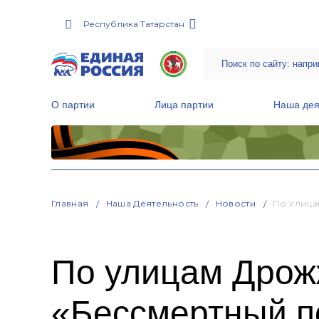
Республика Татарстан
О партии
Лица партии
Наша дея
Местные общественные приемные Партии
Руководитель Региональной обще
Народная программа «Единой России»
Главная
Наша Деятельность
Новости
По Улица
По улицам Дрож
«Бессмертный п