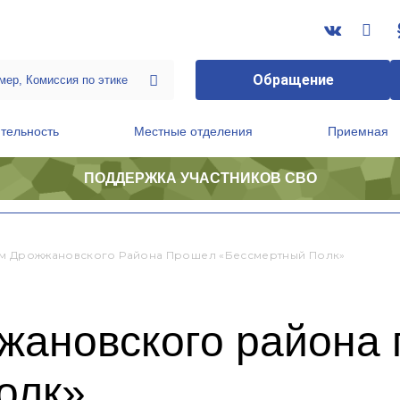
Обращение
тельность
Местные отделения
Приемная
ПОДДЕРЖКА УЧАСТНИКОВ СВО
ственной приемной Председателя Партии
Президиум регионального политического совета
м Дрожжановского Района Прошел «Бессмертный Полк»
жановского района
олк»