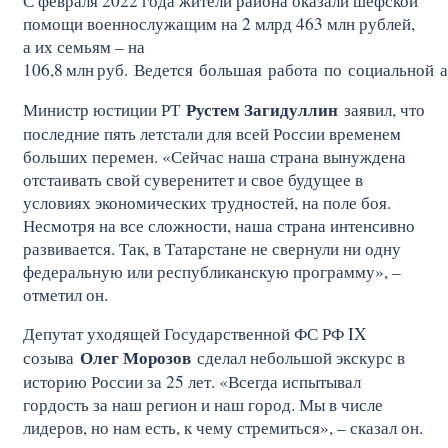
С февраля 2022 года жители района оказали шефской
помощи военнослужащим на 2 млрд 463 млн рублей,
а их семьям – на
106,8
млн
руб. Ведется большая работа по социальной 
Рустем Загидуллин
Министр юстиции РТ
заявил, что
последние пять летстали для всей России временем
больших перемен. «Сейчас наша страна вынуждена
отстаивать свой суверенитет и свое будущее в
условиях экономических трудностей, на поле боя.
Несмотря на все сложности, наша страна интенсивно
развивается. Так, в Татарстане не свернули ни одну
федеральную или республиканскую программу», –
отметил он.
Депутат уходящей Государственной ФС РФ IX
Олег Морозов
созыва
сделал небольшой экскурс в
историю России за 25 лет. «Всегда испытывал
гордость за наш регион и наш город. Мы в числе
лидеров, но нам есть, к чему стремиться», – сказал он.