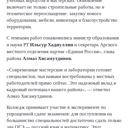
учебных корпусов и мастерских. Обновление
включает не только строительные работы, но и
техническое переоснащение: закупку нового
оборудования, мебели, инвентаря и благоустройство
территории.
С темпами работ ознакомились министр образования
Ильсур
Хадиуллин
и науки РТ
и секретарь Арского
местного отделения партии «Единая Россия», глава
Алмаз Хисамутдинов.
района
«Современные мастерские и лаборатории готовят
специалистов, чьи навыки востребованы у местных
работодателей прямо сейчас. Это надежный вклад в
кадровый потенциал нашего района», — отметил
Алмаз Хисамутдинов.
Колледж принимает участие в эксперименте по
упрощенной сдаче экзаменов: для поступления на
большинство специальностей достаточно сдать только
два ОГЭ — русский язык и математику. Этот