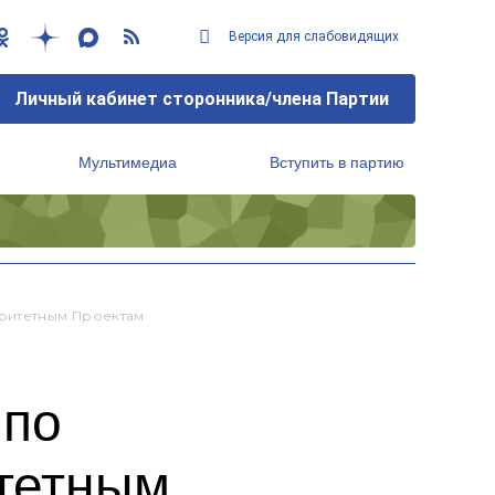
Версия для слабовидящих
Личный кабинет сторонника/члена Партии
Мультимедиа
Вступить в партию
Региональный исполнительный комитет
оритетным Проектам
 по
итетным