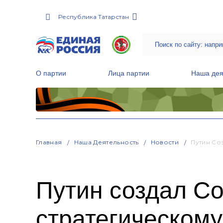
Республика Татарстан
О партии
Лица партии
Наша дея
Местные общественные приемные Партии
Руководитель Региональной обще
Народная программа «Единой России»
Главная
Наша Деятельность
Новости
Путин Со
Путин создал Со
стратегическом