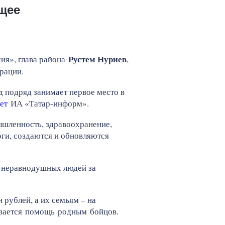
щее
Рустем Нуриев
ия», глава района
,
рации.
д подряд занимает первое место в
ет
ИА «Татар-информ».
ышленность, здравоохранение,
оги, создаются и обновляются
х неравнодушных людей за
рублей, а их семьям – на
ывается помощь родным бойцов.