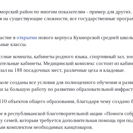
морский район по многим показателям - пример для других.
тря на существующие сложности, все государственные програ
астие в
открытии
нового корпуса Кукморской средней школы
ьные классы.
ссные комнаты, кабинеты родного языка, спортивный зал, зон
тельные кабинеты. Медицинский комплекс состоит из кабине
зал на 188 посадочных мест, различные цеха и кладовые.
оле созданы все условия для полноценного обучения и разв
и за большую работу по развитию образовательной инфраст
110 объектов общего образования, благодаря чему создано б
ие в республиканской благотворительной акции «Помоги собр
у семей, которым требуется дополнительная помощь при под
ым комплектом необходимых канцтоваров.