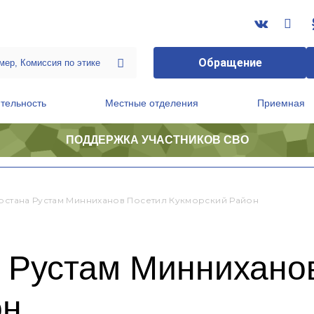
Обращение
тельность
Местные отделения
Приемная
ПОДДЕРЖКА УЧАСТНИКОВ СВО
ственной приемной Председателя Партии
Президиум регионального политического совета
арстана Рустам Минниханов Посетил Кукморский Район
а Рустам Миннихано
он