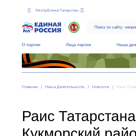
Республика Татарстан
О партии
Лица партии
Наша дея
Местные общественные приемные Партии
Руководитель Региональной обще
Народная программа «Единой России»
Главная
Наша Деятельность
Новости
Раис Тат
Раис Татарстан
Кукморский рай