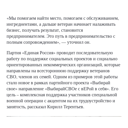
До СВО молодой человек был занят в сфере дизайна, а
сейчас работает звукооператором, часто участвует в
мероприятиях, которые проводит филиал фонда
«Защитники Отечества» в РТ.
Руководитель спецпроекта «Выбирай СВОе с вЕРой в
себя», депутат Одинцовского городского округа
Кирилл Терентьев
Московской области
рассказал, что
бизнес, который существует в рамках социального
проекта «Доброе кофе» по установке вендинговых
аппаратов, стал одним из кейсов, который предлагается
ветеранам как отработанная схема с расписанной
дорожной картой.
«Мы помогаем найти место, помогаем с обслуживанием,
ингредиентами, а дальше ветеран начинает налаживать
бизнес, получать результат, становится
предпринимателем. Это путь в предпринимательство с
полным сопровождением», — уточнил он.