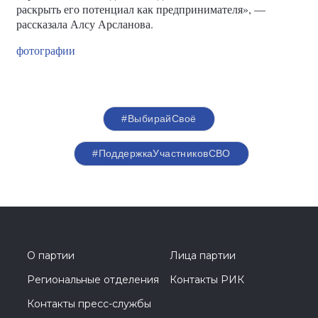
«
Чемпионат «Абилимпикс» для ветеранов СВО – одна из
возможностей найти себя, например, в профессиональной
жизни. Наши социальные координаторы проводят работу
по мотивации ветеранов, нахождению для них
интересных компетенций, затем уже с ними занимаются
наставники. Второй год подряд ветераны из РТ
становятся абсолютными чемпионами и получают такой
подарок – вейдинговый аппарат. Для ветеранов это
возможность дополнительного заработка, а также
попробовать себя в качестве бизнесмена. И для нас, как
для фонда, тоже интересно посмотреть, как ветеран
справится с этой задачей и в дальнейшем, может быть,
раскрыть его потенциал как предпринимателя», —
рассказала Алсу Арсланова.
фотографии
#ВыбирайСвоё