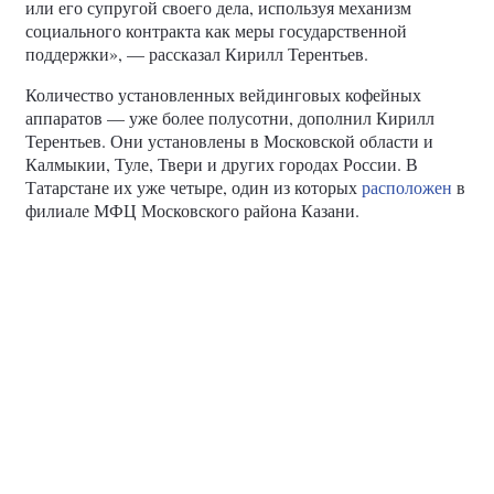
«В рамках проекта «Доброе кофе» реализуются два
направления. Первое – когда от лица фонда «Прогресс»,
при поддержке партии «Единая России» и партпроекта
«Выбирай СВОе» доходы от продажи напитков в
вейдинговых аппаратах, перечисляются либо адресно
ветерану, либо при участии фонда «Защитники
Отечества», Комитета семей воинов Отечества,
ассоциаций ветеранов СВО – тем, кому она наиболее
необходима. Другое направление – открытие ветераном
или его супругой своего дела, используя механизм
социального контракта как меры государственной
поддержки», — рассказал Кирилл Терентьев.
Количество установленных вейдинговых кофейных
аппаратов — уже более полусотни, дополнил Кирилл
Терентьев. Они установлены в Московской области и
Калмыкии, Туле, Твери и других городах России. В
Татарстане их уже четыре, один из которых
расположен
в