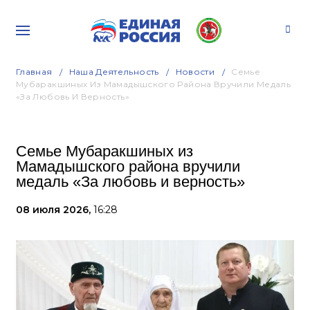
Главная
Наша Деятельность
Новости
Семье
Мубаракшиных Из Мамадышского Района Вручили Медаль
«За Любовь И Верность»
Семье Мубаракшиных из
Мамадышского района вручили
медаль «За любовь и верность»
08 июля 2026,
16:28