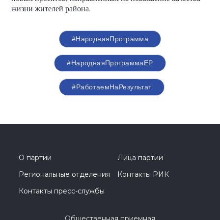
жизни жителей района.
#НароднаяПрограмма
#НароднаяПрограммаЕР
#РаботаемНаРезультат
О партии
Лица партии
Региональные отделения
Контакты РИК
Контакты пресс-службы
Общественная приемная