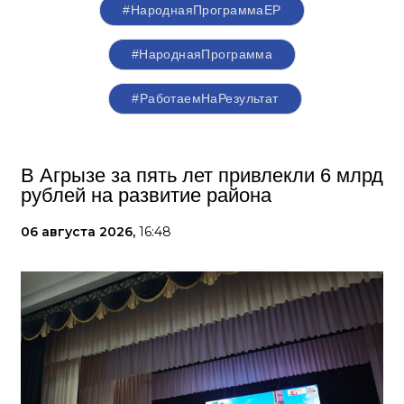
#НароднаяПрограммаЕР
#НароднаяПрограмма
#РаботаемНаРезультат
В Агрызе за пять лет привлекли 6 млрд
рублей на развитие района
06 августа 2026,
16:48