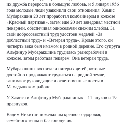
их дружба переросла в большую любовь, и 5 января 1956
года молодые люди узаконили свои отношения. Хамис
Мубаракшин 20 лет проработал комбайнером в колхозе
«Красный партизан», затем ещё 20 лет заведовал местной
пекарней, обеспечивая односельчан свежим хлебом. За
свой добросовестный труд удостоен медалей «За
доблестный труд» и «Ветеран труда». Кроме этого, он
четверть века был имамом в родной деревне. Его супруга
Альфинур Мубаракшина трудилась разнорабочей в
колхозе, затем работала пекарем. Она ветеран труда.
Мубаракшины воспитали пятерых детей, которые
достойно продолжают трудиться на родной земле,
занимают руководящие и ответственные посты в
Мамадышском районе.
У Хамиса и Альфинур Мубаракшиных
– 11 внуков и 19
правнуков.
Вадим Никитин пожелал им крепкого здоровья,
семейного тепла и благополучия.