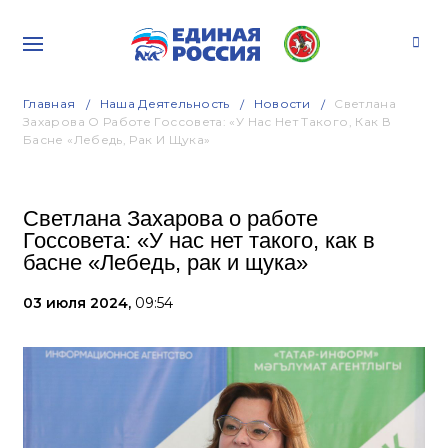
Главная
Наша Деятельность
Новости
Светлана
Захарова О Работе Госсовета: «У Нас Нет Такого, Как В
Басне «Лебедь, Рак И Щука»
Светлана Захарова о работе
Госсовета: «У нас нет такого, как в
басне «Лебедь, рак и щука»
03 июля 2024,
09:54