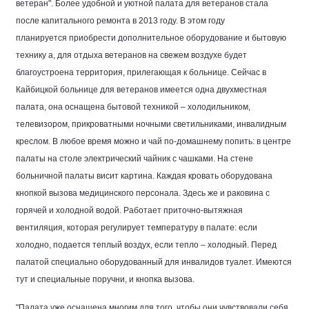
ветеран". Более удобной и уютной палата для ветеранов стала
после капитального ремонта в 2013 году. В этом году
планируется приобрести дополнительное оборудование и бытовую
технику а, для отдыха ветеранов на свежем воздухе будет
благоустроена территория, прилегающая к больнице. Сейчас в
Кайбицкой больнице для ветеранов имеется одна двухместная
палата, она оснащена бытовой техникой – холодильником,
телевизором, прикроватными ночными светильниками, инвалидным
креслом. В любое время можно и чай по-домашнему попить: в центре
палаты на столе электрический чайник с чашками. На стене
больничной палаты висит картина. Каждая кровать оборудована
кнопкой вызова медицинского персонала. Здесь же и раковина с
горячей и холодной водой. Работает приточно-вытяжная
вентиляция, которая регулирует температуру в палате: если
холодно, подается теплый воздух, если тепло – холодный. Перед
палатой специально оборудованный для инвалидов туалет. Имеются
тут и специальные поручни, и кнопка вызова.
"Палата уже оснащена многим для того, чтобы они чувствовали себя