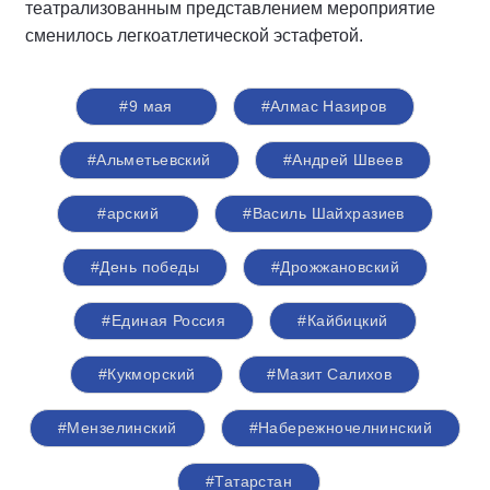
театрализованным представлением мероприятие
сменилось легкоатлетической эстафетой.
#9 мая
#Алмас Назиров
#Альметьевский
#Андрей Швеев
#арский
#Василь Шайхразиев
#День победы
#Дрожжановский
#Единая Россия
#Кайбицкий
#Кукморский
#Мазит Салихов
#Мензелинский
#Набережночелнинский
#Татарстан