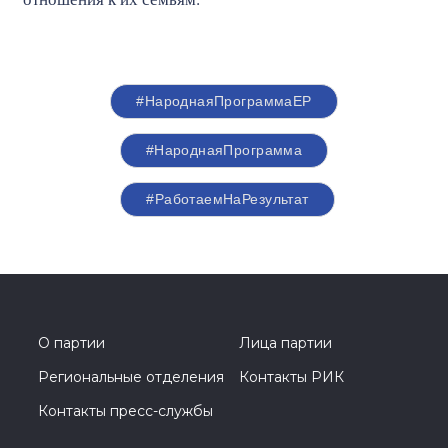
#НароднаяПрограммаЕР
#НароднаяПрограмма
#РаботаемНаРезультат
О партии
Лица партии
Региональные отделения
Контакты РИК
Контакты пресс-службы