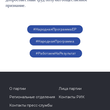
признание.
#НароднаяПрограммаЕР
#НароднаяПрограмма
#РаботаемНаРезультат
О партии
Лица партии
Региональные отделения
Контакты РИК
Контакты пресс-службы