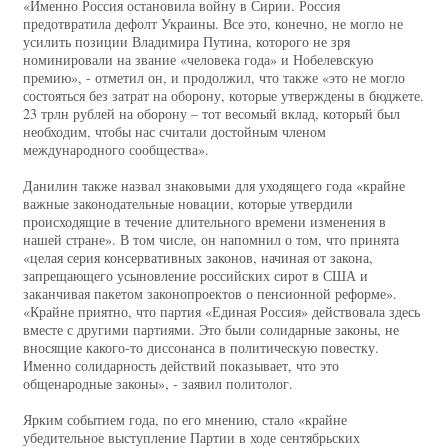
«Именно Россия остановила войну в Сирии. Россия
предотвратила дефолт Украины. Все это, конечно, не могло не
усилить позиции Владимира Путина, которого не зря
номинировали на звание «человека года» и Нобелевскую
премию», - отметил он, и продолжил, что также «это не могло
состояться без затрат на оборону, которые утверждены в бюджете.
23 трлн рублей на оборону – тот весомый вклад, который был
необходим, чтобы нас считали достойным членом
международного сообщества».
Данилин также назвал знаковыми для уходящего года «крайне
важные законодательные новации, которые утвердили
происходящие в течение длительного времени изменения в
нашей стране». В том числе, он напомнил о том, что принята
«целая серия консервативных законов, начиная от закона,
запрещающего усыновление российских сирот в США и
заканчивая пакетом законопроектов о пенсионной реформе».
«Крайне приятно, что партия «Единая Россия» действовала здесь
вместе с другими партиями. Это были солидарные законы, не
вносящие какого-то диссонанса в политическую повестку.
Именно солидарность действий показывает, что это
общенародные законы», - заявил политолог.
Ярким событием года, по его мнению, стало «крайне
убедительное выступление Партии в ходе сентябрьских