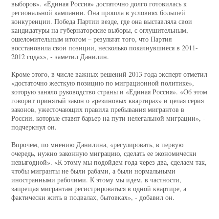
выборов». «Единая Россия» достаточно долго готовилась к
региональной кампании. Она прошла в условиях большей
конкуренции. Победа Партии везде, где она выставляла свои
кандидатуры на губернаторские выборы, с оглушительным,
ошеломительным итогом – результат того, что Партия
восстановила свои позиции, несколько покачнувшиеся в 2011-
2012 годах», - заметил Данилин.
Кроме этого, в числе важных решений 2013 года эксперт отметил
«достаточно жесткую позицию по миграционной политике»,
которую заняло руководство страны и «Единая Россия». «Об этом
говорит принятый закон о «резиновых квартирах» и целая серия
законов, ужесточающих правила пребывания мигрантов в
России, которые ставят барьер на пути нелегальной миграции», -
подчеркнул он.
Впрочем, по мнению Данилина, «регулировать, в первую
очередь, нужно законную миграцию, сделать ее экономически
невыгодной». «К этому мы подойдем года через два, сделаем так,
чтобы мигранты не были рабами, а были нормальными
иностранными рабочими. К этому мы идем, в частности,
запрещая мигрантам регистрироваться в одной квартире, а
фактически жить в подвалах, бытовках», - добавил он.