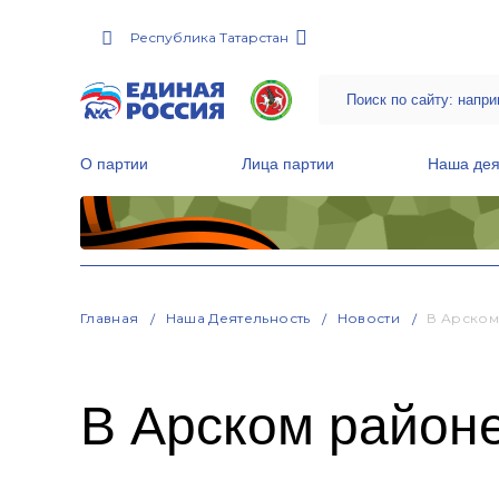
Республика Татарстан
О партии
Лица партии
Наша дея
Местные общественные приемные Партии
Руководитель Региональной обще
Народная программа «Единой России»
Главная
Наша Деятельность
Новости
В Арском
В Арском район