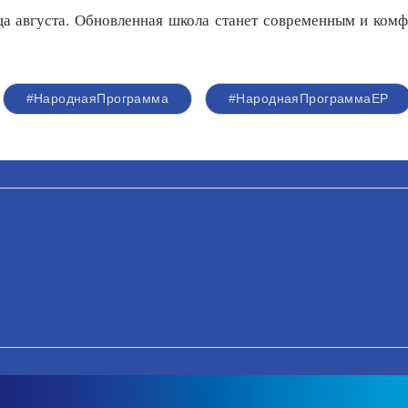
ца августа. Обновленная школа станет современным и ком
#НароднаяПрограмма
#НароднаяПрограммаЕР