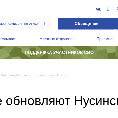
Обращение
тельность
Местные отделения
Приемная
ПОДДЕРЖКА УЧАСТНИКОВ СВО
ственной приемной Председателя Партии
Президиум регионального политического совета
 Районе Обновляют Нусинскую Школу
е обновляют Нусинс