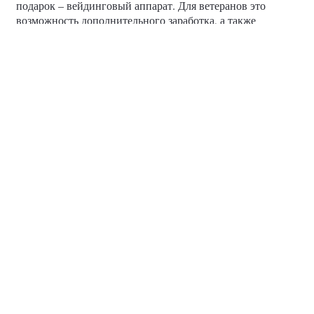
подарок – вейдинговый аппарат. Для ветеранов это
возможность дополнительного заработка, а также
попробовать себя в качестве бизнесмена. И для нас, как
для фонда, тоже интересно посмотреть, как ветеран
справится с этой задачей и в дальнейшем, может быть,
раскрыть его потенциал как предпринимателя», —
рассказала Алсу Арсланова.
#ВыбирайСвоё
#ПоддержкаУчастниковСВО
О партии
Лица партии