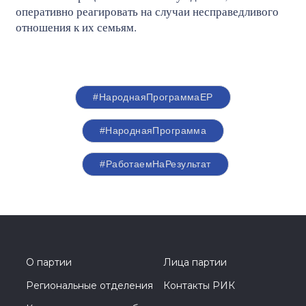
оперативно реагировать на случаи несправедливого
отношения к их семьям.
#НароднаяПрограммаЕР
#НароднаяПрограмма
#РаботаемНаРезультат
О партии
Лица партии
Региональные отделения
Контакты РИК