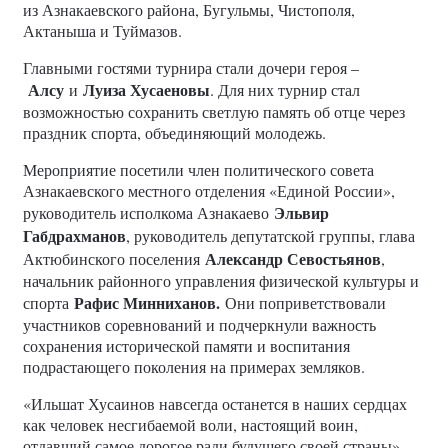
из Азнакаевского района, Бугульмы, Чистополя,
Актаныша и Туймазов.
Главными гостями турнира стали дочери героя –
Алсу
Луиза Хусаеновы
и
. Для них турнир стал
возможностью сохранить светлую память об отце через
праздник спорта, объединяющий молодежь.
Мероприятие посетили член политического совета
Азнакаевского местного отделения «Единой России»,
Эльвир
руководитель исполкома Азнакаево
Габдрахманов
, руководитель депутатской группы, глава
Александр Севостьянов
Актюбинского поселения
,
начальник районного управления физической культуры и
Рафис Минниханов.
спорта
Они поприветствовали
участников соревнований и подчеркнули важность
сохранения исторической памяти и воспитания
подрастающего поколения на примерах земляков.
«Ильшат Хусаинов навсегда останется в наших сердцах
как человек несгибаемой воли, настоящий воин,
отдавший самое дорогое ради будущего своей страны», –