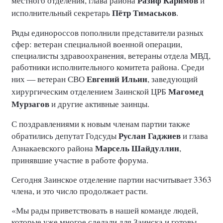
Разиф Каримов
местного отделения, глава района
и
Пётр Тимаськов
исполнительный секретарь
.
Ряды единороссов пополнили представители разных
сфер: ветеран специальной военной операции,
специалисты здравоохранения, ветераны отдела МВД,
работники исполнительного комитета района. Среди
Евгений Ильин
них — ветеран СВО
, заведующий
Магомед
хирургическим отделением Заинской ЦРБ
Мурзагов
и другие активные заинцы.
С поздравлениями к новым членам партии также
Руслан Гаджиев
обратились депутат Годсуды
и глава
Марсель Шайдуллин
Азнакаевского района
,
принявшие участие в работе форума.
Сегодня Заинское отделение партии насчитывает 3363
члена, и это число продолжает расти.
«Мы рады приветствовать в нашей команде людей,
которые уже многое сделали для Заинска и готовы