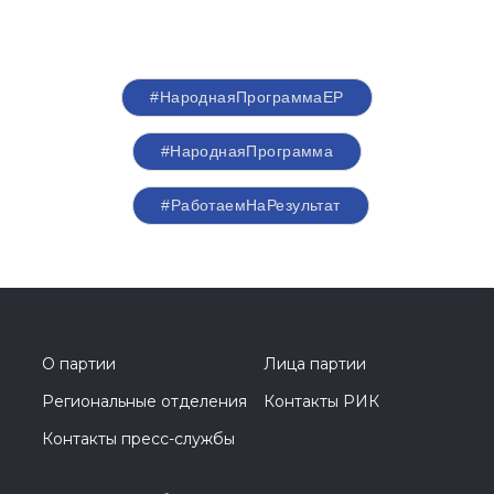
#НароднаяПрограммаЕР
#НароднаяПрограмма
#РаботаемНаРезультат
О партии
Лица партии
Региональные отделения
Контакты РИК
Контакты пресс-службы