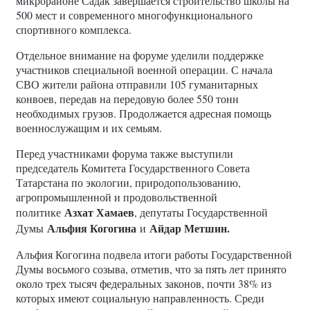
микрорайоне Садак завершается строительство школы на
500 мест и современного многофункционального
спортивного комплекса.
Отдельное внимание на форуме уделили поддержке
участников специальной военной операции. С начала
СВО жители района отправили 105 гуманитарных
конвоев, передав на передовую более 550 тонн
необходимых грузов. Продолжается адресная помощь
военнослужащим и их семьям.
Перед участниками форума также выступили
председатель Комитета Государственного Совета
Татарстана по экологии, природопользованию,
агропромышленной и продовольственной
Азхат Хамаев
политике
, депутаты Государственной
Альфия Когогина
Айдар Метшин.
Думы
и
Альфия Когогина подвела итоги работы Государственной
Думы восьмого созыва, отметив, что за пять лет принято
около трех тысяч федеральных законов, почти 38% из
которых имеют социальную направленность. Среди