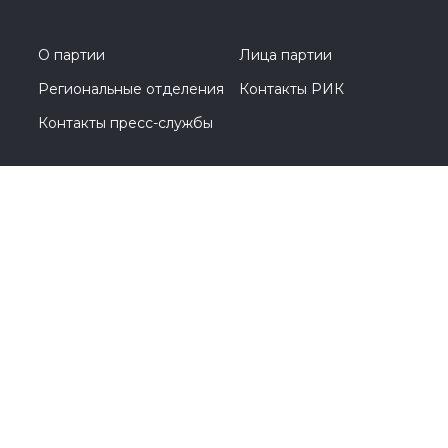
О партии
Лица партии
Региональные отделения
Контакты РИК
Контакты пресс-службы
Общественная приемная
8(843) 238-10-00
420111, г. Казань, ул. К.Маркса, д. 31/7
© 2005-2026, Партия «Единая Россия». Все права защищены.