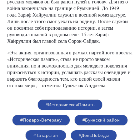
русских моряков он был ранен пулей в голову. Для него
война закончилась на границе с Румынией. До 1949
года Зариф Хайруллин служил в военной комендатуре.
Лишь после этого смог уехать на родину. После службы
он посвятил себя преподаванию истории, а затем
руководил школой в родном селе. 15 лет Зариф
Хайруллин был главой села Сорок-Сайдак.
«Эта акция, организованная в рамках партийного проекта
«Историческая память», стала не просто знаком
внимания, но и возможностью для молодого поколения
прикоснуться к истории, услышать рассказы очевидцев и
выразить благодарность тем, кто ценой своей жизни
отстоял мир», – отметила Гульчачак Андреева.
#ИсторическаяПамять
#ПодарокВетерану
#Буинский район
#Татарстан
#ДеньПобеды