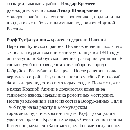
Ильдар Еремеев
фракции, замглавы района
,
Ленар Шакирзянов
руководитель исполкома
и
молодогвардейцы навестили фронтовиков, подарили им
продуктовые наборы и памятные подарки от «Единой
России».
Рауф Тухфатуллин –
уроженец деревни Нижний
Наратбаш Буинского района. После окончания школы его
зачислили курсантом в пехотное училище, в а 1941 году
он поступил в Бобруйское военно-тракторное училище. В
составе учебного заведения занял оборону города
Бобруйска Республики Беларусь. После ранения вновь
вернулся в строй – Рауфа назначили в учебный танковый
батальон для подготовки молодых солдат. Позже служил
в рядах Красной Армии в должностях командира
танкового взвода, начальника ремонтных мастерских.
После увольнения в запас из состава Вооруженных Сил в
1965 году начал работу в Коммунарском
горнометаллургическом институте. Рауф Тухватуллин
удостоен орденов Красной Звезды, Отечественной войны
II степени, медалей «За отвагу», «За боевые заслуги», «За