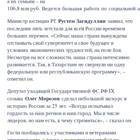
а их семьям – на
106,8
млн
руб. Ведется большая работа по социальной 
Рустем Загидуллин
Министр юстиции РТ
заявил, что
последние пять летстали для всей России временем
больших перемен. «Сейчас наша страна вынуждена
отстаивать свой суверенитет и свое будущее в
условиях экономических трудностей, на поле боя.
Несмотря на все сложности, наша страна интенсивно
развивается. Так, в Татарстане не свернули ни одну
федеральную или республиканскую программу», –
отметил он.
Депутат уходящей Государственной ФС РФ IX
Олег Морозов
созыва
сделал небольшой экскурс в
историю России за 25 лет. «Всегда испытывал
гордость за наш регион и наш город. Мы в числе
лидеров, но нам есть, к чему стремиться», – сказал он.
Гости пообщались с участниками и ветеранами
спецоперации, а также с волонтерами штабов по