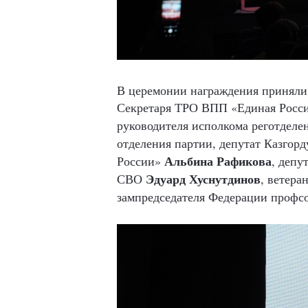
В церемонии награждения приняли 
Секретаря ТРО ВПП «Единая Росс
руководителя исполкома реготделе
отделения партии, депутат Казгор
Альбина
Рафикова
России»
, депу
Эдуард
Хуснутдинов
СВО
, ветера
зампредседателя Федерации профс