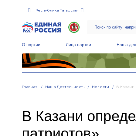
Республика Татарстан
О партии
Лица партии
Наша дея
Местные общественные приемные Партии
Руководитель Региональной обще
Народная программа «Единой России»
Главная
Наша Деятельность
Новости
В Казани
В Казани опреде
патриотов»