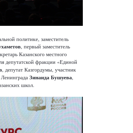
альной политике, заместитель
хаметов
, п
ервый заместитель
кретарь Казанского местного
еля депутатской фракции «Единой
в
, депутат Казгордумы, участник
Зинаида
Бушуева
о Ленинграда
,
азанских школ.