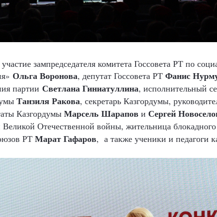
участие зампредседателя комитета Госсовета РТ по соци
Ольга
Воронова
Фанис
Нурму
ия»
, депутат Госсовета РТ
Светлана
Гиниатуллина
ния партии
,
исполнительный се
Танзиля
Ракова
думы
, секретарь Казгордумы, руководит
Марсель
Шарапов
Сергей Новосело
таты Казгордумы
и
н Великой Отечественной войны, жительница блокадног
Марат
Гафаров
оюзов РТ
,
а также ученики и педагоги к