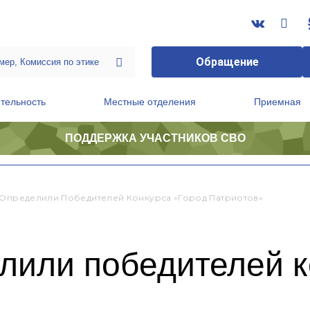
Обращение
тельность
Местные отделения
Приемная
ПОДДЕРЖКА УЧАСТНИКОВ СВО
ственной приемной Председателя Партии
Президиум регионального политического совета
 Определили Победителей Конкурса «Город Патриотов»
лили победителей к