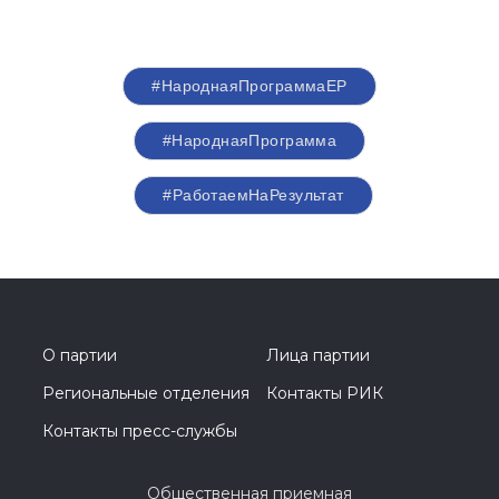
#НароднаяПрограммаЕР
#НароднаяПрограмма
#РаботаемНаРезультат
О партии
Лица партии
Региональные отделения
Контакты РИК
Контакты пресс-службы
Общественная приемная