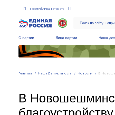
Республика Татарстан
О партии
Лица партии
Наша дея
Местные общественные приемные Партии
Руководитель Региональной обще
Народная программа «Единой России»
Главная
Наша Деятельность
Новости
В Новоше
В Новошешминск
благоустройству