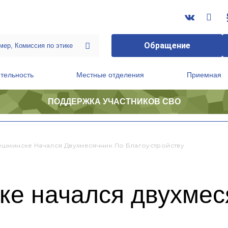
Обращение
тельность
Местные отделения
Приемная
ПОДДЕРЖКА УЧАСТНИКОВ СВО
ственной приемной Председателя Партии
Президиум регионального политического совета
шминске Начался Двухмесячник По Благоустройству
е начался двухмес