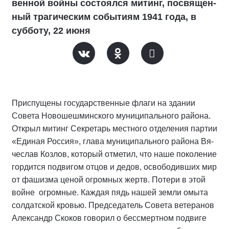
вен­ной вой­ны сос­то­ял­ся ми­тинг, пос­вя­щен­
ный тра­ги­чес­ким собы­тиям 1941 го­да, в
субботу, 22 ию­ня
Приспущены государственные флаги на здании
Совета Новошешминского муниципального района.
Открыл митинг Секретарь местного отделения партии
«Единая Россия», гла­ва муни­ци­паль­но­го ра­йо­на Вя­
чес­ла­в Коз­ло­в, ко­то­рый отметил, что наше по­ко­ле­ние
гор­дит­ся под­ви­гом от­цов и де­дов, ос­во­бо­див­ших мир
от фа­шиз­ма це­ной ог­ром­ных жертв. Потери в этой
войне огромные. Каждая пядь нашей земли омыта
солдатской кровью. Пред­се­да­тель Со­ве­та ве­те­ра­нов
Александр Ско­ков го­во­рил о бессмерт­ном под­ви­ге