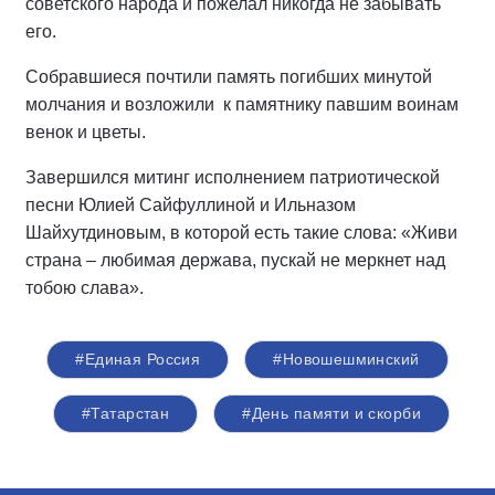
со­ветс­ко­го на­ро­да и пожелал никогда не забывать
его.
Соб­рав­ши­е­ся поч­ти­ли па­мять по­гиб­ших ми­ну­той
мол­ча­ния и воз­ло­жили к па­мят­ни­ку павшим воинам
венок и цветы.
Завершился митинг ис­пол­не­нием патриотической
пес­ни Юлией Сайфуллиной и Ильназом
Шайхутдиновым, в которой есть такие слова: «Живи
страна – любимая держава, пускай не меркнет над
тобою слава».
#Единая Россия
#Новошешминский
#Татарстан
#День памяти и скорби