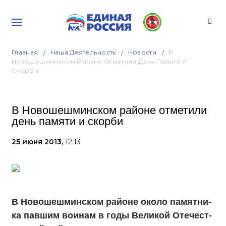
Главная
Наша Деятельность
Новости
В
Новошешминском Районе Отметили День Памяти И
Скорби
В Новошешминском районе отметили
день памяти и скорби
25 июня 2013,
12:13
В Новошешминском районе око­ло па­мят­ни­
ка пав­шим во­и­нам в го­ды Великой Оте­чест­