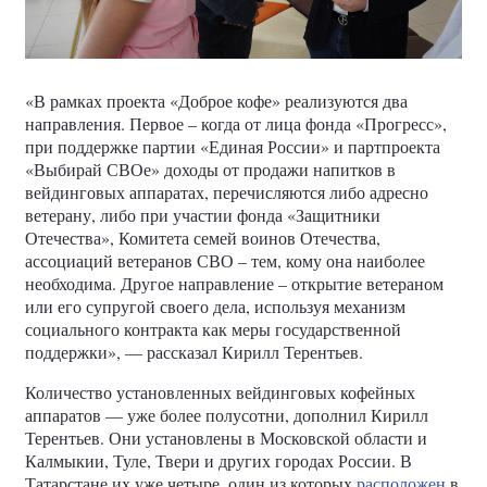
«В рамках проекта «Доброе кофе» реализуются два
направления. Первое – когда от лица фонда «Прогресс»,
при поддержке партии «Единая России» и партпроекта
«Выбирай СВОе» доходы от продажи напитков в
вейдинговых аппаратах, перечисляются либо адресно
ветерану, либо при участии фонда «Защитники
Отечества», Комитета семей воинов Отечества,
ассоциаций ветеранов СВО – тем, кому она наиболее
необходима. Другое направление – открытие ветераном
или его супругой своего дела, используя механизм
социального контракта как меры государственной
поддержки», — рассказал Кирилл Терентьев.
Количество установленных вейдинговых кофейных
аппаратов — уже более полусотни, дополнил Кирилл
Терентьев. Они установлены в Московской области и
Калмыкии, Туле, Твери и других городах России. В
Татарстане их уже четыре, один из которых
расположен
в