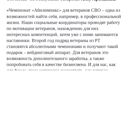
«
Чемпионат «Абилимпикс» для ветеранов СВО – одна из
возможностей найти себя, например, в профессиональной
жизни. Наши социальные координаторы проводят работу
по мотивации ветеранов, нахождению для них
интересных компетенций, затем уже с ними занимаются
наставники. Второй год подряд ветераны из РТ
становятся абсолютными чемпионами и получают такой
подарок – вейдинговый аппарат. Для ветеранов это
возможность дополнительного заработка, а также
попробовать себя в качестве бизнесмена. И для нас, как
для фонда, тоже интересно посмотреть, как ветеран
справится с этой задачей и в дальнейшем, может быть,
раскрыть его потенциал как предпринимателя», —
рассказала Алсу Арсланова.
фотографии
#ВыбирайСвоё