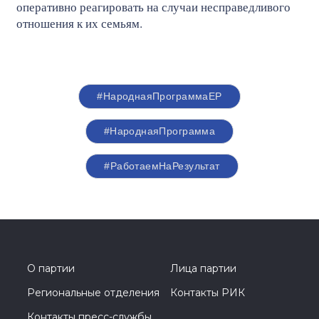
оперативно реагировать на случаи несправедливого
отношения к их семьям.
#НароднаяПрограммаЕР
#НароднаяПрограмма
#РаботаемНаРезультат
О партии
Лица партии
Региональные отделения
Контакты РИК
Контакты пресс-службы